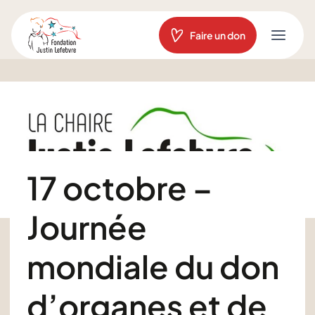
Aller
au
Faire un don
contenu
17 octobre –
Journée
mondiale du don
d’organes et de