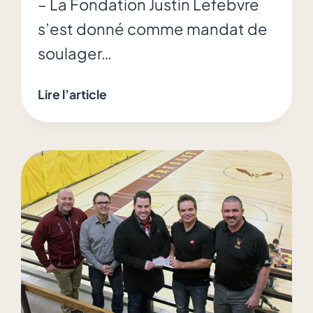
– La Fondation Justin Lefebvre
s’est donné comme mandat de
soulager…
La
Lire l’article
Fondation
aide
un
jeune
hockeyeur
de
Sherbrooke