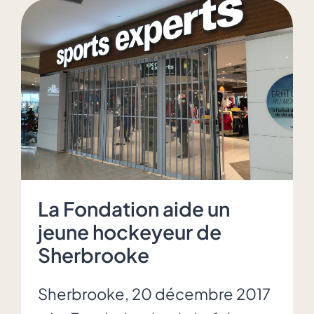
Les
Anciens
Pros
VS
les
Old
Timers
de
Richmond
La Fondation aide un
jeune hockeyeur de
Sherbrooke
Sherbrooke, 20 décembre 2017