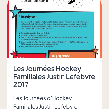
Triolet
reçoit
un
don
de
la
Fondation
Justin
Lefebvre
Les Journées Hockey
Familiales Justin Lefebvre
2017
Les Journées d’Hockey
Familiales Justin Lefebvre