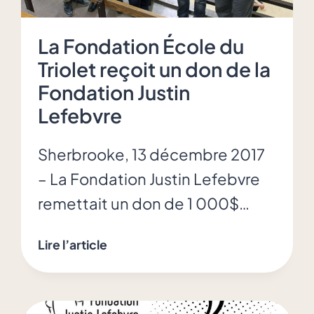
La Fondation École du
Triolet reçoit un don de la
Fondation Justin
Lefebvre
Sherbrooke, 13 décembre 2017
– La Fondation Justin Lefebvre
remettait un don de 1 000$…
La
Lire l’article
Fondation
École
du