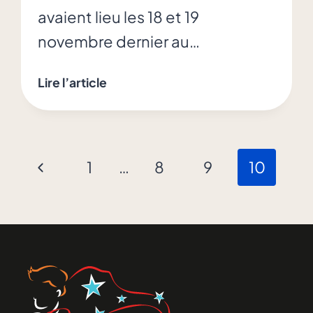
avaient lieu les 18 et 19
novembre dernier au…
Les
Lire l’article
Journées
Hockey
Familiales
Navigation
Justin
Previous
1
…
8
9
10
Lefebvre
dans
2017
Page
la
page