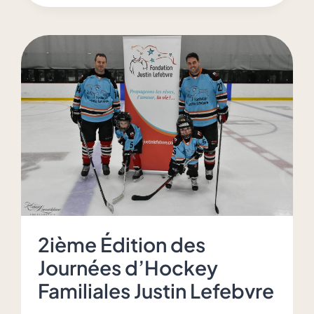
sensibilisation
au
don
d’organes
et
de
tissus
2ième Édition des
Journées d’Hockey
Familiales Justin Lefebvre