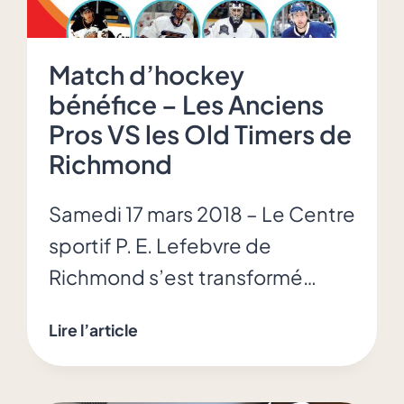
Match d’hockey
bénéfice – Les Anciens
Pros VS les Old Timers de
Richmond
Samedi 17 mars 2018 – Le Centre
sportif P. E. Lefebvre de
Richmond s’est transformé…
Match
Lire l’article
d’hockey
bénéfice
–