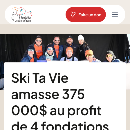
Aller
au
Faire un don
contenu
Ski Ta Vie
amasse 375
000$ au profit
de 4 fondations