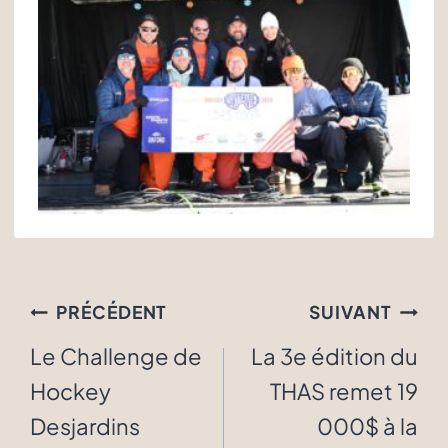
Navigation
PRÉCÉDENT
SUIVANT
de
Le Challenge de
La 3e édition du
l'article
Hockey
THAS remet 19
Desjardins
000$ à la