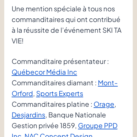
Une mention spéciale à tous nos
commanditaires qui ont contribué
à la réussite de l’événement SKI TA
VIE!
Commanditaire présentateur :
Québecor Média Inc
Commanditaires diamant :
Mont-
Orford
,
Sports Experts
Commanditaires platine :
Orage
,
Desjardins
, Banque Nationale
Gestion privée 1859,
Groupe PPD
Inc
,
NAC Concept Design