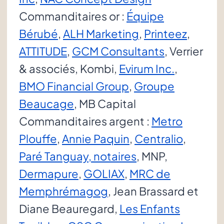
Commanditaires or :
Équipe
Bérubé
,
ALH Marketing
,
Printeez
,
ATTITUDE
,
GCM Consultants
, Verrier
& associés, Kombi,
Evirum Inc.
,
BMO Financial Group
,
Groupe
Beaucage
, MB Capital
Commanditaires argent :
Metro
Plouffe
,
Annie Paquin
,
Centralio
,
Paré Tanguay, notaires
, MNP,
Dermapure
,
GOLIAX
,
MRC de
Memphrémagog
, Jean Brassard et
Diane Beauregard,
Les Enfants