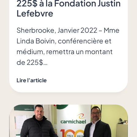
225$ à la Fondation Justin
Lefebvre
Sherbrooke, Janvier 2022 – Mme
Linda Boivin, conférencière et
médium, remettra un montant
de 225$…
Mme
Lire l’article
Linda
Boivin
remet
225$
à
la