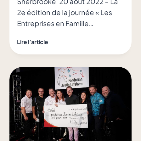
Sherbrooke, 20 août 2022 – La
2e édition de la journée « Les
Entreprises en Famille…
Franc
Lire l’article
succès
pour
la
2e
édition
« Les
Entreprises
en
Famille
Banque
Nationale »