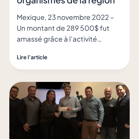
Mexique, 23 novembre 2022 –
Un montant de 289 500$ fut
amassé grâce à l’activité…
Destination
Lire l’article
Soleil
2022
amasse
289
500$
pour
3
organismes
de