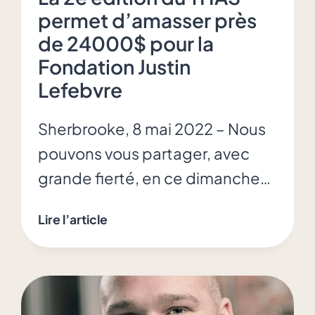
permet d’amasser près
de 24000$ pour la
Fondation Justin
Lefebvre
Sherbrooke, 8 mai 2022 – Nous
pouvons vous partager, avec
grande fierté, en ce dimanche…
La
Lire l’article
2e
édition
du
THAS
permet