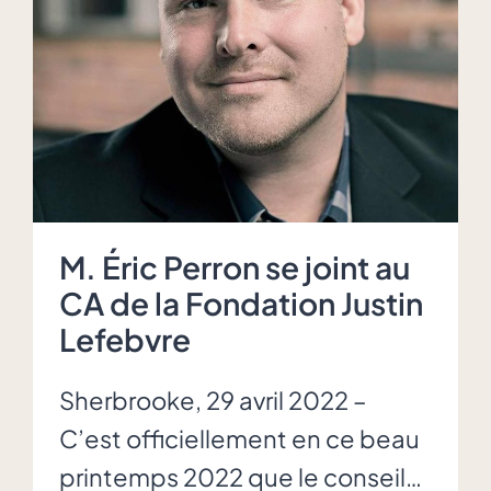
d’amasser
près
de
24000$
pour
la
Fondation
Justin
M. Éric Perron se joint au
Lefebvre
CA de la Fondation Justin
Lefebvre
Sherbrooke, 29 avril 2022 –
C’est officiellement en ce beau
printemps 2022 que le conseil…