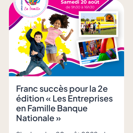
000$
venant
d’un
jeune
étudiant
universitaire
Franc succès pour la 2e
édition « Les Entreprises
en Famille Banque
Nationale »