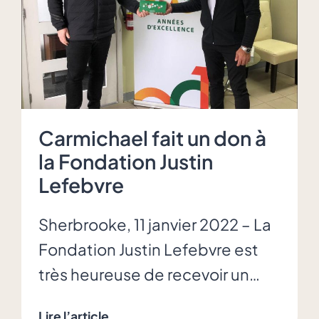
Fondation
Justin
Lefebvre
Carmichael fait un don à
la Fondation Justin
Lefebvre
Sherbrooke, 11 janvier 2022 – La
Fondation Justin Lefebvre est
très heureuse de recevoir un…
Carmichael
Lire l’article