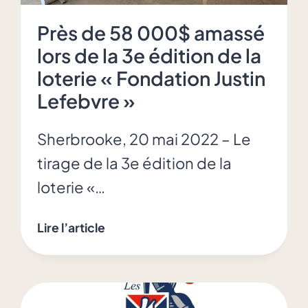
Près de 58 000$ amassé
lors de la 3e édition de la
loterie « Fondation Justin
Lefebvre »
Sherbrooke, 20 mai 2022 – Le
tirage de la 3e édition de la
loterie «…
Près
Lire l’article
de
58
000$
amassé