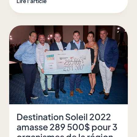
Lire l’article
partie
du
Desjardins-
Wild
de
Windsor
au
profit
de
la
Fondation
Justin
Lefebvre
Destination Soleil 2022
amasse 289 500$ pour 3
organismes de la région