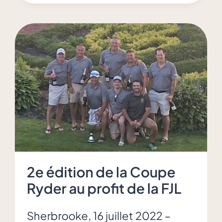
amassé
pour
la
5e
édition
de
l’
« Évènement
de
la
Fondation
Justin
2e édition de la Coupe
Lefebvre »
Ryder au profit de la FJL
Sherbrooke, 16 juillet 2022 –