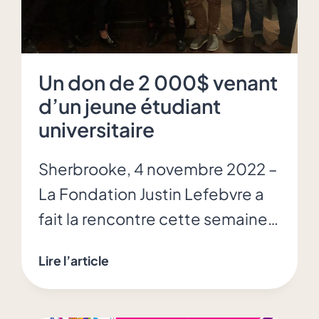
la
région
Un don de 2 000$ venant
d’un jeune étudiant
universitaire
Sherbrooke, 4 novembre 2022 –
La Fondation Justin Lefebvre a
fait la rencontre cette semaine…
Un
Lire l’article
don
de
2