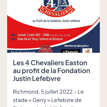
lors
de
la
3e
édition
de
la
loterie
« Fondation
Les 4 Chevaliers Easton
Justin
au profit de la Fondation
Lefebvre »
Justin Lefebvre
Richmond, 5 juillet 2022 – Le
stade « Gerry » Lefebvre de