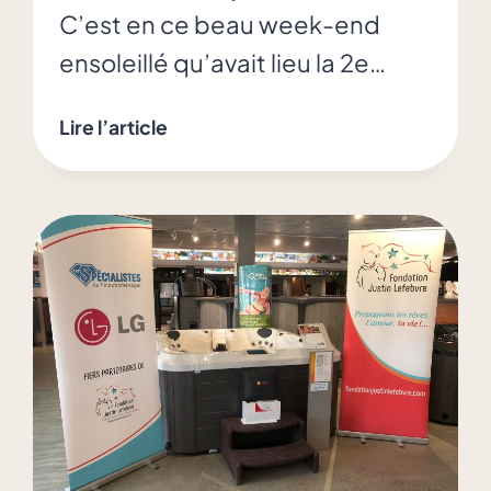
C’est en ce beau week-end
ensoleillé qu’avait lieu la 2e…
2e
Lire l’article
édition
de
la
Coupe
Ryder
au
profit
de
la
FJL